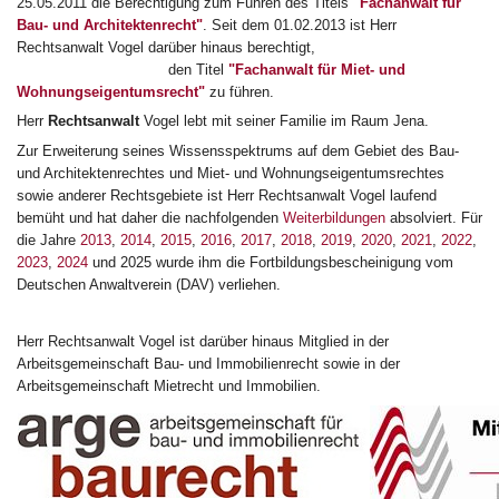
25.05.2011 die Berechtigung zum Führen des Titels
"Fachanwalt für
Bau- und Architektenrecht"
. Seit dem 01.02.2013 ist Herr
Rechtsanwalt Vogel darüber hinaus berechtigt,
den Titel
"Fachanwalt für Miet- und
Wohnungseigentumsrecht"
zu führen.
Herr
Rechtsanwalt
Vogel lebt mit seiner Familie im Raum Jena.
Zur Erweiterung seines Wissensspektrums auf dem Gebiet des Bau-
und Architektenrechtes und Miet- und Wohnungseigentumsrechtes
sowie anderer Rechtsgebiete ist Herr Rechtsanwalt Vogel laufend
bemüht und hat daher die nachfolgenden
Weiterbildungen
absolviert. Für
die Jahre
2013
,
2014
,
2015
,
2016
,
2017
,
2018
,
2019
,
2020
,
2021
,
2022
,
2023
,
2024
und 2025 wurde ihm die Fortbildungsbescheinigung vom
Deutschen Anwaltverein (DAV) verliehen.
Herr Rechtsanwalt Vogel ist darüber hinaus Mitglied in der
Arbeitsgemeinschaft Bau- und Immobilienrecht sowie in der
Arbeitsgemeinschaft Mietrecht und Immobilien.