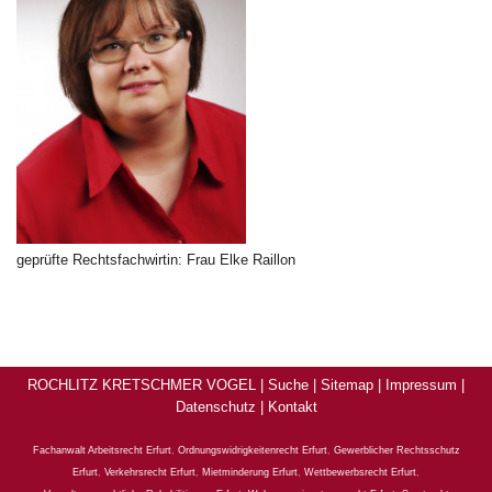
geprüfte Rechtsfachwirtin: Frau Elke Raillon
ROCHLITZ KRETSCHMER VOGEL |
Suche
|
Sitemap
|
Impressum
|
Datenschutz
|
Kontakt
Fachanwalt Arbeitsrecht Erfurt
,
Ordnungswidrigkeitenrecht Erfurt
,
Gewerblicher Rechtsschutz
Erfurt
,
Verkehrsrecht Erfurt
,
Mietminderung Erfurt
,
Wettbewerbsrecht Erfurt
,