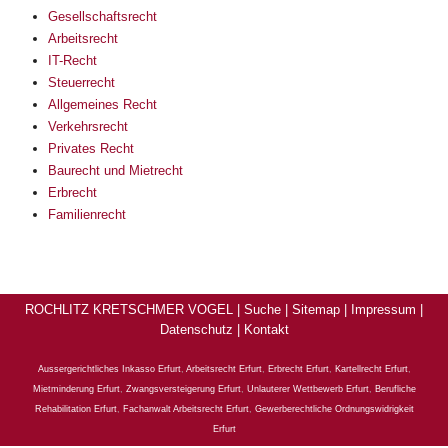
Gesellschaftsrecht
Arbeitsrecht
IT-Recht
Steuerrecht
Allgemeines Recht
Verkehrsrecht
Privates Recht
Baurecht und Mietrecht
Erbrecht
Familienrecht
ROCHLITZ KRETSCHMER VOGEL |
Suche
|
Sitemap
|
Impressum
|
Datenschutz
|
Kontakt
Aussergerichtliches Inkasso Erfurt
,
Arbeitsrecht Erfurt
,
Erbrecht Erfurt
,
Kartellrecht Erfurt
,
Mietminderung Erfurt
,
Zwangsversteigerung Erfurt
,
Unlauterer Wettbewerb Erfurt
,
Berufliche
Rehabilitation Erfurt
,
Fachanwalt Arbeitsrecht Erfurt
,
Gewerberechtliche Ordnungswidrigkeit
Erfurt