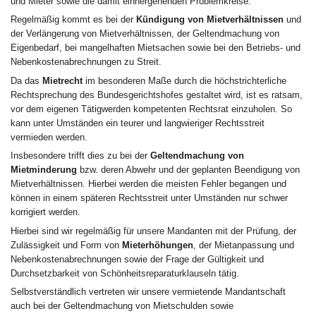
und Mieter sowie die damit einhergehenden Problemkreise.
Regelmäßig kommt es bei der
Kündigung von Mietverhältnissen
und
der Verlängerung von Mietverhältnissen, der Geltendmachung von
Eigenbedarf, bei mangelhaften Mietsachen sowie bei den Betriebs- und
Nebenkostenabrechnungen zu Streit.
Da das
Mietrecht
im besonderen Maße durch die höchstrichterliche
Rechtsprechung des Bundesgerichtshofes gestaltet wird, ist es ratsam,
vor dem eigenen Tätigwerden kompetenten Rechtsrat einzuholen. So
kann unter Umständen ein teurer und langwieriger Rechtsstreit
vermieden werden.
Insbesondere trifft dies zu bei der
Geltendmachung von
Mietminderung
bzw. deren Abwehr und der geplanten Beendigung von
Mietverhältnissen. Hierbei werden die meisten Fehler begangen und
können in einem späteren Rechtsstreit unter Umständen nur schwer
korrigiert werden.
Hierbei sind wir regelmäßig für unsere Mandanten mit der Prüfung, der
Zulässigkeit und Form von
Mieterhöhungen
, der Mietanpassung und
Nebenkostenabrechnungen sowie der Frage der Gültigkeit und
Durchsetzbarkeit von Schönheitsreparaturklauseln tätig.
Selbstverständlich vertreten wir unsere vermietende Mandantschaft
auch bei der Geltendmachung von Mietschulden sowie