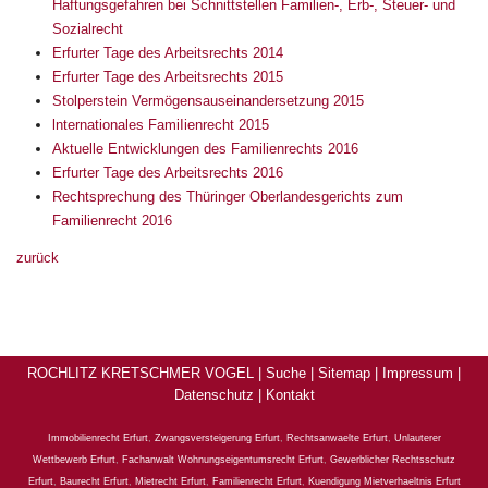
Haftungsgefahren bei Schnittstellen Familien-, Erb-, Steuer- und
Sozialrecht
Erfurter Tage des Arbeitsrechts 2014
Erfurter Tage des Arbeitsrechts 2015
Stolperstein Vermögensauseinandersetzung 2015
lnternationales FamiIienrecht 2015
Aktuelle Entwicklungen des Familienrechts 2016
Erfurter Tage des Arbeitsrechts 2016
Rechtsprechung des Thüringer Oberlandesgerichts zum
Familienrecht 2016
zurück
ROCHLITZ KRETSCHMER VOGEL |
Suche
|
Sitemap
|
Impressum
|
Datenschutz
|
Kontakt
Immobilienrecht Erfurt
,
Zwangsversteigerung Erfurt
,
Rechtsanwaelte Erfurt
,
Unlauterer
Wettbewerb Erfurt
,
Fachanwalt Wohnungseigentumsrecht Erfurt
,
Gewerblicher Rechtsschutz
Erfurt
,
Baurecht Erfurt
,
Mietrecht Erfurt
,
Familienrecht Erfurt
,
Kuendigung Mietverhaeltnis Erfurt