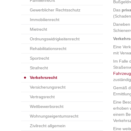
Familienrecht
Bußgeldr
Gewerblicher Rechtsschutz
Das
priv
(Schadene
Immobilienrecht
Daneben b
Mietrecht
Schienenv
Verkehrs
Ordnungswidrigkeitenrecht
Eine Verk
Rehabilitationsrecht
mit Verw
Sportrecht
Im Falle 
Straßenve
Strafrecht
Fahrzeug
Verkehrsrecht
zuständi
Versicherungsrecht
Gemäß der
Ermittlun
Vertragsrecht
Eine Bes
Wettbewerbsrecht
erhoben w
einem Bet
Wohnungseigentumsrecht
Verkehrsz
Zivilrecht allgemein
Eine weit