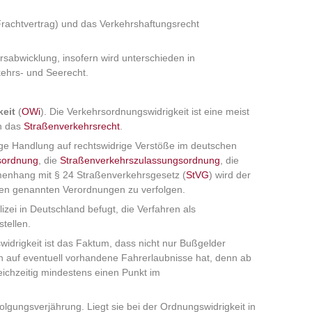
(Frachtvertrag) und das Verkehrshaftungsrecht
sabwicklung, insofern wird unterschieden in
kehrs- und Seerecht.
eit
(
OWi
). Die Verkehrsordnungswidrigkeit ist eine meist
n das
Straßenverkehrsrecht
.
rige Handlung auf rechtswidrige Verstöße im deutschen
sordnung
, die
Straßenverkehrszulassungsordnung
, die
enhang mit § 24 Straßenverkehrsgesetz (
StVG
) wird der
en genannten Verordnungen zu verfolgen.
zei in Deutschland befugt, die Verfahren als
tellen.
idrigkeit ist das Faktum, dass nicht nur Bußgelder
n auf eventuell vorhandene Fahrerlaubnisse hat, denn ab
eichzeitig mindestens einen Punkt im
olgungsverjährung. Liegt sie bei der Ordnungswidrigkeit in