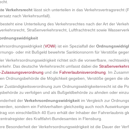
echt.
ate Verkehrsrecht
lässt sich unterteilen in das Verkehrsvertragsrecht 
rsatz nach Verkehrsunfall).
esteht eine Unterteilung des Verkehrsrechtes nach der Art der Verkehr
erkehrsrecht, Straßenverkehrsrecht, Luftfrachtrecht sowie Wasserver
ordnungswidrigkeit
ehrsordnungswidrigkeit (
VOWi
) ist ein Spezialfall der
Ordnungswidrigk
arnungs- oder mit Bußgeld bewehrte Sanktionsnorm für Verstöße gege
der Verkehrsordnungswidrigkeit richtet sich die vorwerfbare, rechtswid
rkehr. Das deutsche Verkehrsrecht umfasst dabei die
Straßenverkehr
-Zulassungsverordnung
und die
Fahrerlaubnisverordnung
. Im Zusamm
gen Ordnungsbehörde die Möglichkeit gegeben, Verstöße gegen die ob
 Zuständigkeitsverordnung zum Ordnungswidrigkeitenrecht ist die Poli
gsbehörde zu verfolgen und als Bußgeldbehörde zu ahnden oder einzus
onderheit der
Verkehrsordnungswidrigkeit
im Vergleich zur Ordnungsw
erden, sondern ein Fehlverhalten gleichzeitig auch noch Auswirkunge
rag von einschließlich 40 Euro erhält der Inhaber der Fahrerlaubnis gl
entralregister des Kraftfahrt-Bundesamtes in Flensburg.
ere Besonderheit der Verkehrsordnungswidrigkeit ist die Dauer der Verf